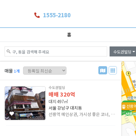
1555-2180
홈
수도권빌딩
매물
1
개
수도권빌딩
매매
320억
대지
497㎡
선릉
선릉
서울 강남구 대치동
선릉역 메인상권, 가시성 좋은 코너, 근생+사무실 빌딩