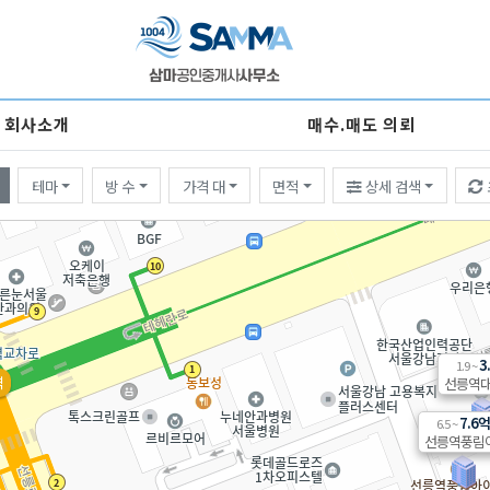
회사소개
매수.매도 의뢰
테마
방 수
가격 대
면적
상세 검색
3
1.9 ~
역
선릉역대
7.6억
6.5 ~
선릉역풍림아