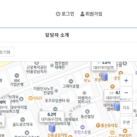
로그인
회원가입
담당자 소개
초기화
3.8억
3 ~
대우아이빌명..
6.5억
1.9 ~
대우아이빌멤..
.6억
우아..
지도
6.2억
대치동우정에..
주변
..