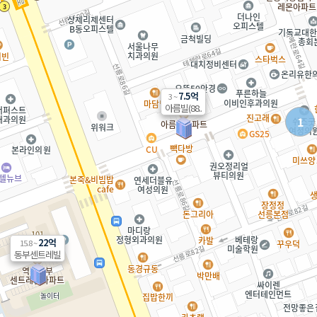
7.5억
3 ~
아름빌(88..
1
22억
15.8 ~
동부센트레빌